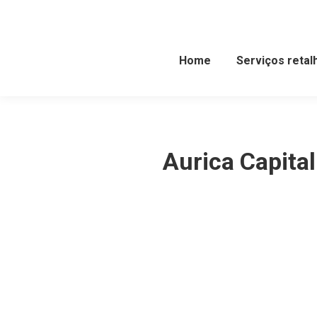
Home
Serviços retal
Aurica Capita