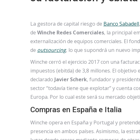
La gestora de capital riesgo de
Banco Sabadell
de
Winche Redes Comerciales
, la principal 
externalización de equipos comerciales. El fond
de
outsourcing
, lo que supondrá un nuevo impu
Winche cerró el ejercicio 2017 con una facturac
impuestos (ebitda) de 3,8 millones. El objetivo e
declarado
Javier Scherk
, fundador y president
sector “todavía tiene que explotar” y cuenta c
Europa. Por lo cual este será su mercado objeti
Compras en España e Italia
Winche opera en España y Portugal y pretende
presencia en ambos países. Asimismo, la estra
lugar donde crecer mediante compras de otras 