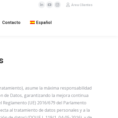
Área Clientes
Linkedin
YouTube
Instagram
Contacto
Español
s
 tratamiento), asume la máxima responsabilidad
ón de Datos, garantizando la mejora continua
 del Reglamento (UE) 2016/679 del Parlamento
pecta al tratamiento de datos personales y a la
ción de datos) (DOUE L 119/1, 04-05-2016), y de