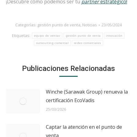
¡Descubre cómo podemos ser tu
partner
estratégico!
Categorías:
gestión punto de venta
,
Noticias
23/05/2024
Etiquetas:
equipo de ventas
gestión punto de venta
innovación
outsourcing comercial
redes comerciales
Publicaciones Relacionadas
Winche (Sarawak Group) renueva la
certificación EcoVadis
25/03/2026
Captar la atención en el punto de
venta