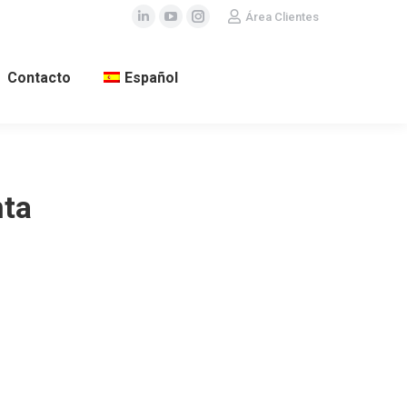
Área Clientes
Linkedin
YouTube
Instagram
Contacto
Español
nta